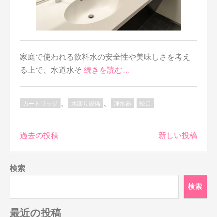
家庭で使われる飲料水の安全性や美味しさを考え
る上で、水道水そ
続きを読む…
、
、
カートリッジ
水回り設備
浄水器
蛇口
投
過去の投稿
新しい投稿
稿
ナ
検索
ビ
ゲ
検索
ー
シ
最近の投稿