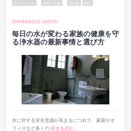
、
、
カートリッジ
水回り設備
浄水器
蛇口
2025年9月21日
GIOTTO
毎日の水が変わる家族の健康を守
る浄水器の最新事情と選び方
水に対する安全意識が高まるにつれて、家庭やオ
フィスなど多くの
続きを読む…