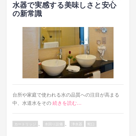
水器で実感する美味しさと安心
の新常識
台所や家庭で使われる水の品質への注目が高まる
中、水道水をその
続きを読む…
、
、
カートリッジ
水回り設備
浄水器
蛇口