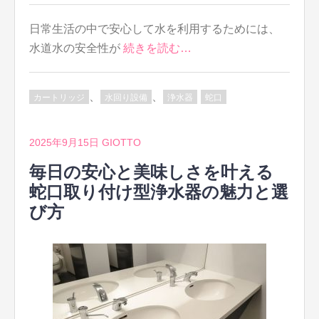
日常生活の中で安心して水を利用するためには、
水道水の安全性が
続きを読む…
、
、
カートリッジ
水回り設備
浄水器
蛇口
2025年9月15日
GIOTTO
毎日の安心と美味しさを叶える
蛇口取り付け型浄水器の魅力と選
び方