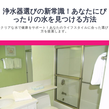
コ
ン
浄水器選びの新常識！あなたにぴ
テ
ったりの水を見つける方法
ン
クリアな水で健康をサポート！あなたのライフスタイルに合った選び
ツ
方を提案します。
へ
ス
コ
キ
ン
ッ
テ
プ
ン
ツ
へ
ス
キ
ッ
プ