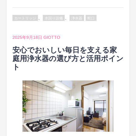
、
、
カートリッジ
水回り設備
浄水器
蛇口
2025年9月18日
GIOTTO
安心でおいしい毎日を支える家
庭用浄水器の選び方と活用ポイン
ト