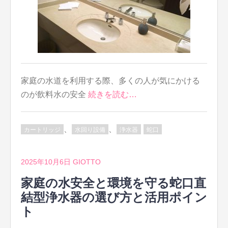
家庭の水道を利用する際、多くの人が気にかける
のが飲料水の安全
続きを読む…
、
、
カートリッジ
水回り設備
浄水器
蛇口
2025年10月6日
GIOTTO
家庭の水安全と環境を守る蛇口直
結型浄水器の選び方と活用ポイン
ト