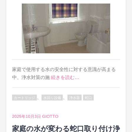
家庭で使用する水の安全性に対する意識が高まる
中、浄水対策の施
続きを読む…
、
、
カートリッジ
水回り設備
浄水器
蛇口
2025年10月3日
GIOTTO
家庭の水が変わる蛇口取り付け浄