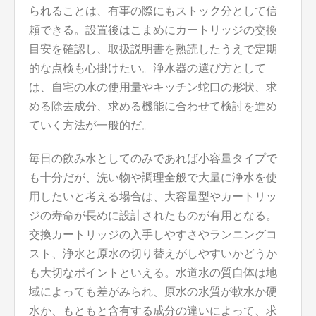
られることは、有事の際にもストック分として信
頼できる。設置後はこまめにカートリッジの交換
目安を確認し、取扱説明書を熟読したうえで定期
的な点検も心掛けたい。浄水器の選び方として
は、自宅の水の使用量やキッチン蛇口の形状、求
める除去成分、求める機能に合わせて検討を進め
ていく方法が一般的だ。
毎日の飲み水としてのみであれば小容量タイプで
も十分だが、洗い物や調理全般で大量に浄水を使
用したいと考える場合は、大容量型やカートリッ
ジの寿命が長めに設計されたものが有用となる。
交換カートリッジの入手しやすさやランニングコ
スト、浄水と原水の切り替えがしやすいかどうか
も大切なポイントといえる。水道水の質自体は地
域によっても差がみられ、原水の水質が軟水か硬
水か、もともと含有する成分の違いによって、求