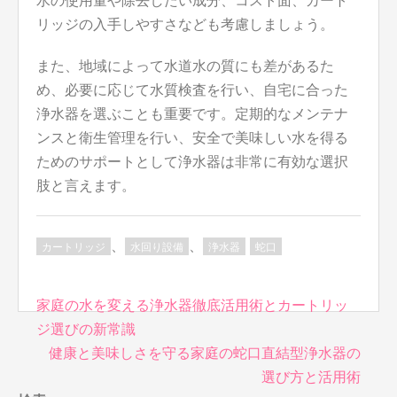
水の使用量や除去したい成分、コスト面、カート
リッジの入手しやすさなども考慮しましょう。
また、地域によって水道水の質にも差があるた
め、必要に応じて水質検査を行い、自宅に合った
浄水器を選ぶことも重要です。定期的なメンテナ
ンスと衛生管理を行い、安全で美味しい水を得る
ためのサポートとして浄水器は非常に有効な選択
肢と言えます。
、
、
カートリッジ
水回り設備
浄水器
蛇口
投
家庭の水を変える浄水器徹底活用術とカートリッ
稿
ジ選びの新常識
ナ
健康と美味しさを守る家庭の蛇口直結型浄水器の
ビ
選び方と活用術
ゲ