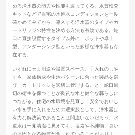
める浄水器の能力や性能も違ってくる。水質検査
キットなどで自宅の水道水コンディションを一度
確かめてみてから、導入する浄水器のタイプやカ
ートリッジの特性を決める方法も有効である。蛇
口に直接設置するタイプ以外に、ポットや卓上
型、アンダーシンク型といった多様な浄水器も存
在する。
いずれにせよ用途や設置スペース、手入れのしや
すさ、家族構成や生活パターンに合った製品を選
び、カートリッジを適切に管理すること、蛇口周
辺の衛生を保つことが良質な水と健全な暮らしに
つながる。住宅の水環境を見直し、安全でおいし
い水を手に入れるための選択肢として、浄水器は
有力な解決策であることは間違いないだろう。水
道水は一見清潔に見えても、塩素や不純物、臭い
の原因となる物質が含まれていることがありま