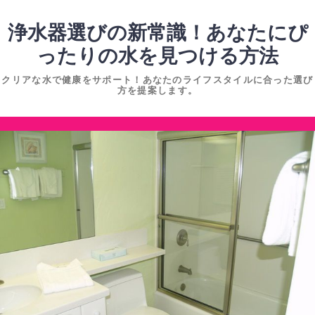
コ
ン
浄水器選びの新常識！あなたにぴ
テ
ったりの水を見つける方法
ン
クリアな水で健康をサポート！あなたのライフスタイルに合った選び
ツ
方を提案します。
へ
ス
コ
キ
ン
ッ
テ
プ
ン
ツ
へ
ス
キ
ッ
プ