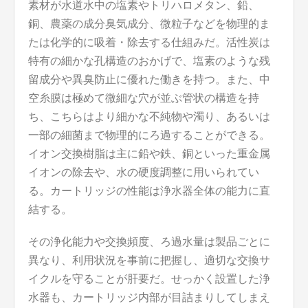
素材が水道水中の塩素やトリハロメタン、鉛、
銅、農薬の成分臭気成分、微粒子などを物理的ま
たは化学的に吸着・除去する仕組みだ。活性炭は
特有の細かな孔構造のおかげで、塩素のような残
留成分や異臭防止に優れた働きを持つ。また、中
空糸膜は極めて微細な穴が並ぶ管状の構造を持
ち、こちらはより細かな不純物や濁り、あるいは
一部の細菌まで物理的にろ過することができる。
イオン交換樹脂は主に鉛や鉄、銅といった重金属
イオンの除去や、水の硬度調整に用いられてい
る。カートリッジの性能は浄水器全体の能力に直
結する。
その浄化能力や交換頻度、ろ過水量は製品ごとに
異なり、利用状況を事前に把握し、適切な交換サ
イクルを守ることが肝要だ。せっかく設置した浄
水器も、カートリッジ内部が目詰まりしてしまえ