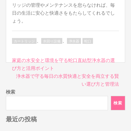
リッジの管理やメンテナンスを怠らなければ、毎
日の生活に安心と快適さをもたらしてくれるでし
ょう。
、
、
カートリッジ
水回り設備
浄水器
蛇口
投
家庭の水安全と環境を守る蛇口直結型浄水器の選
稿
び方と活用ポイント
ナ
浄水器で守る毎日の水質快適と安全を両立する賢
ビ
い選び方と管理法
ゲ
検索
ー
シ
検索
ョ
ン
最近の投稿