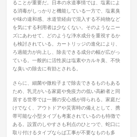
ることが重要だ。日本の水道事情では、塩素によ
る消毒がしっかりと機能している一方で、塩素臭
や味の違和感、水道管経由で混入する不純物など
を気にする利用者は少なくない。そのようなニー
ズにあわせて、どのような浄水成分を重視するか
も検討されている。カートリッジの進化により、
ろ過能力が向上し、除去できる成分の幅が広がっ
ている。一般的に活性炭は塩素やカルキ臭、不快
な臭いの除去に有効とされる。
さらに、細菌や微粒子まで除去できるものもある
ため、乳児がいる家庭や免疫力の低い高齢者と同
居する世帯では一層の安心感が得られる。家庭だ
けでなく、アウトドアや災害時の備えとして、携
帯可能な小型タイプも考案されているのも特徴で
ある。設置のしやすさも利点のひとつで、蛇口に
取り付けるタイプならば工事が不要なものも多