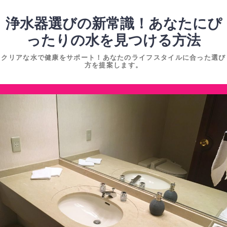
コ
ン
浄水器選びの新常識！あなたにぴ
テ
ったりの水を見つける方法
ン
クリアな水で健康をサポート！あなたのライフスタイルに合った選び
ツ
方を提案します。
へ
ス
コ
キ
ン
ッ
テ
プ
ン
ツ
へ
ス
キ
ッ
プ