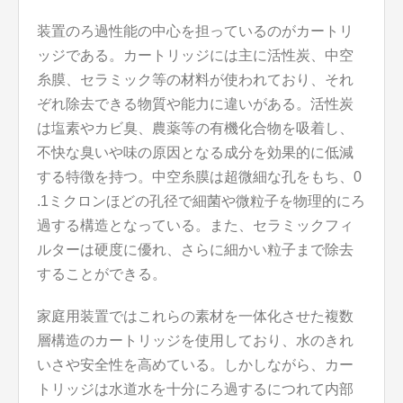
装置のろ過性能の中心を担っているのがカートリ
ッジである。カートリッジには主に活性炭、中空
糸膜、セラミック等の材料が使われており、それ
ぞれ除去できる物質や能力に違いがある。活性炭
は塩素やカビ臭、農薬等の有機化合物を吸着し、
不快な臭いや味の原因となる成分を効果的に低減
する特徴を持つ。中空糸膜は超微細な孔をもち、0
.1ミクロンほどの孔径で細菌や微粒子を物理的にろ
過する構造となっている。また、セラミックフィ
ルターは硬度に優れ、さらに細かい粒子まで除去
することができる。
家庭用装置ではこれらの素材を一体化させた複数
層構造のカートリッジを使用しており、水のきれ
いさや安全性を高めている。しかしながら、カー
トリッジは水道水を十分にろ過するにつれて内部