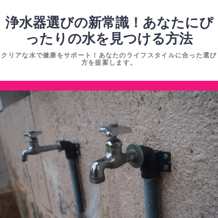
コ
ン
浄水器選びの新常識！あなたにぴ
テ
ったりの水を見つける方法
ン
クリアな水で健康をサポート！あなたのライフスタイルに合った選び
ツ
方を提案します。
へ
ス
コ
キ
ン
ッ
テ
プ
ン
ツ
へ
ス
キ
ッ
プ