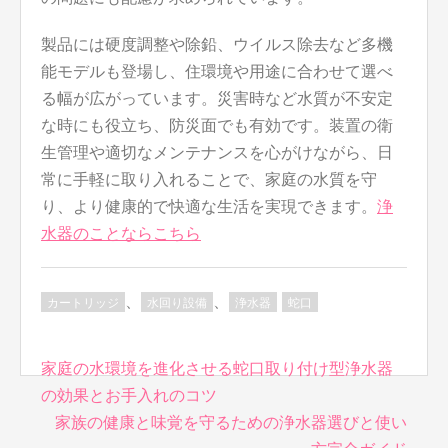
製品には硬度調整や除鉛、ウイルス除去など多機
能モデルも登場し、住環境や用途に合わせて選べ
る幅が広がっています。災害時など水質が不安定
な時にも役立ち、防災面でも有効です。装置の衛
生管理や適切なメンテナンスを心がけながら、日
常に手軽に取り入れることで、家庭の水質を守
り、より健康的で快適な生活を実現できます。
浄
水器のことならこちら
、
、
カートリッジ
水回り設備
浄水器
蛇口
投
家庭の水環境を進化させる蛇口取り付け型浄水器
稿
の効果とお手入れのコツ
ナ
家族の健康と味覚を守るための浄水器選びと使い
ビ